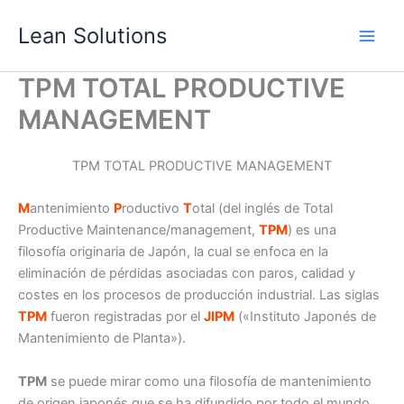
Ir
Lean Solutions
al
contenido
TPM TOTAL PRODUCTIVE
MANAGEMENT
TPM TOTAL PRODUCTIVE MANAGEMENT
M
antenimiento
P
roductivo
T
otal (del inglés de Total
Productive Maintenance/management,
TPM
) es una
filosofía originaria de Japón, la cual se enfoca en la
eliminación de pérdidas asociadas con paros, calidad y
costes en los procesos de producción industrial. Las siglas
TPM
fueron registradas por el
JIPM
(«Instituto Japonés de
Mantenimiento de Planta»).
TPM
se puede mirar como una filosofía de mantenimiento
de origen japonés que se ha difundido por todo el mundo